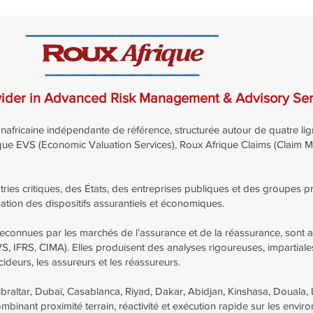
ovider in Advanced Risk Management & Advisory Ser
africaine indépendante de référence, structurée autour de quatre lig
rique EVS (Economic Valuation Services), Roux Afrique Claims (Claim
ies critiques, des États, des entreprises publiques et des groupes pri
isation des dispositifs assurantiels et économiques.
econnues par les marchés de l’assurance et de la réassurance, sont a
IVS, IFRS, CIMA). Elles produisent des analyses rigoureuses, impartiale
ideurs, les assureurs et les réassureurs.
braltar, Dubaï, Casablanca, Riyad, Dakar, Abidjan, Kinshasa, Douala, L
binant proximité terrain, réactivité et exécution rapide sur les enviro