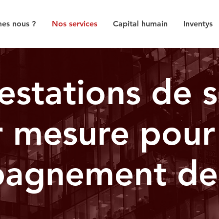
es nous ?
Nos services
Capital humain
Inventys
estations de s
r mesure pour
agnement de 