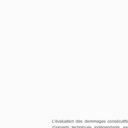
L’évaluation des dommages consécutifs à
d’experts techniques indépendants, e