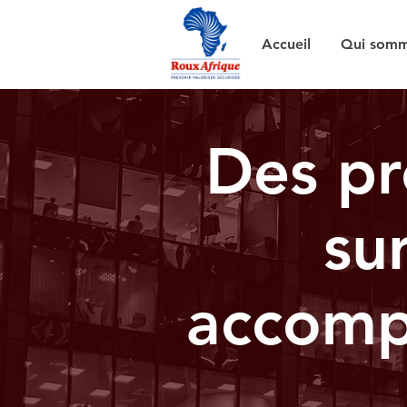
Accueil
Qui somm
Des pr
su
accomp